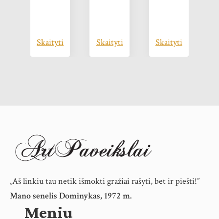
Skaityti
Skaityti
Skaityti
S
„Aš linkiu tau netik išmokti gražiai rašyti, bet ir piešti!”
Mano senelis Dominykas, 1972 m.
Meniu