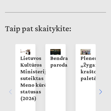
Taip pat skaitykite:
Lietuvos
Bendra
Pleneras
Kultūros
paroda
„Žygaičių
Ministerijos
krašto
suteiktas
paletė”
Meno kūrėjo
statusas
(2026)