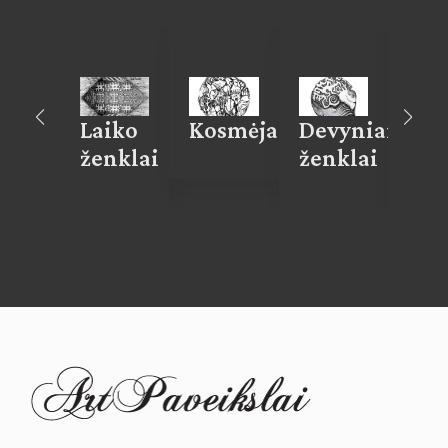
rinijos
Laiko
Kosmėja
Devyniaragio
Rėd
adai I
ženklai
ženklai
rat