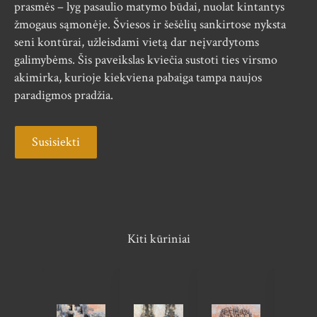
prasmės – lyg pasaulio matymo būdai, nuolat kintantys
žmogaus sąmonėje. Šviesos ir šešėlių sankirtose nyksta
seni kontūrai, užleisdami vietą dar neįvardytoms
galimybėms. Šis paveikslas kviečia sustoti ties virsmo
akimirka, kurioje kiekviena pabaiga tampa naujos
paradigmos pradžia.
Susisiekti
Kiti kūriniai