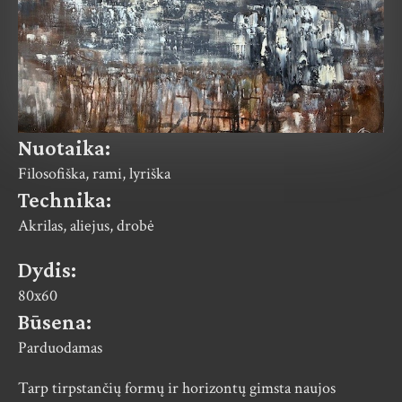
Nuotaika:
Filosofiška, rami, lyriška
Technika:
Akrilas, aliejus, drobė
Dydis:
80x60
Būsena:
Parduodamas
Tarp tirpstančių formų ir horizontų gimsta naujos