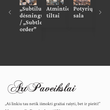
mės
„Subtilus
Atminties
Potyrių
Prae
ėpavimas
dėsningumas”
tiltai
sala
atei
/ „Subtle
sus
order”
„Aš linkiu tau netik išmokti gražiai rašyti, bet ir piešti!”