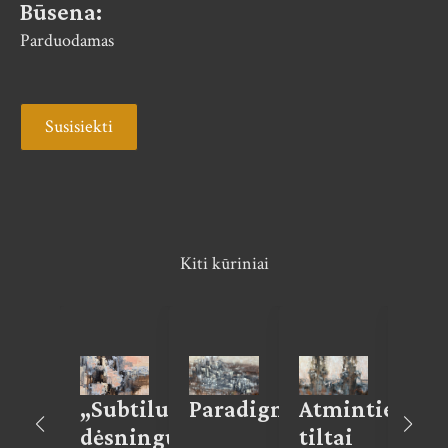
Būsena:
Parduodamas
Susisiekti
Kiti kūriniai
ntaro
„Subtilus
Paradigmos
Atminties
Pot
skas
dėsningumas”
tiltai
sal