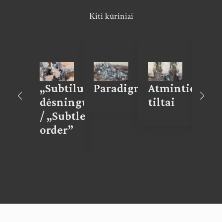
Kiti kūriniai
ntaro
„Subtilus
Paradigmos
Atminties
Pot
skas
dėsningumas”
tiltai
sal
/ „Subtle
order”