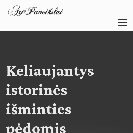
Keliaujantys
istorinės
išminties
pėdomis