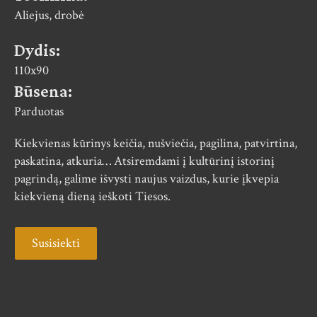
Aliejus, drobė
Dydis:
110x90
Būsena:
Parduotas
Kiekvienas kūrinys keičia, nušviečia, pagilina, patvirtina,
paskatina, atkuria… Atsiremdami į kultūrinį istorinį
pagrindą, galime išvysti naujus vaizdus, kurie įkvepia
kiekvieną dieną ieškoti Tiesos.
Susisiekti