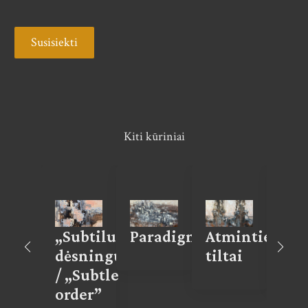
Susisiekti
Kiti kūriniai
ntaro
„Subtilus
Paradigmos
Atminties
Pot
skas
dėsningumas”
tiltai
sal
/ „Subtle
order”