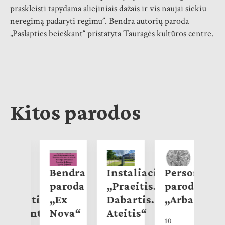
praskleisti tapydama aliejiniais dažais ir vis naujai siekiu
neregimą padaryti regimu”. Bendra autorių paroda
„Paslapties beieškant“ pristatyta Tauragės kultūros centre.
Kitos parodos
endra
Bendra
Instaliacija
Personalinė
aroda
paroda
„Praeitis.
paroda
ija.
aslapties
„Ex
Dabartis.
„Arbareto“
„
19
eieškant“
Nova“
Ateitis“
P
10