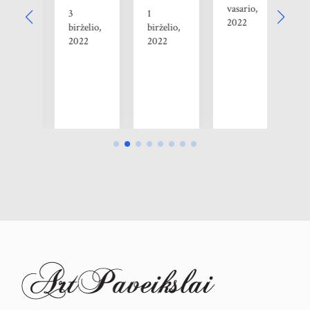
vasario,
3
1
2022
kričio,
birželio,
birželio,
23
2022
2022
2
r
2