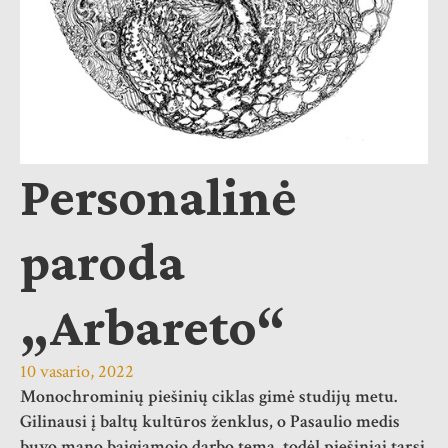
Personalinė
paroda
„Arbareto“
10 vasario, 2022
Monochrominių piešinių ciklas gimė studijų metu.
Gilinausi į baltų kultūros ženklus, o Pasaulio medis
buvo mano baigiamojo darbo tema, todėl piešiniai tarsi