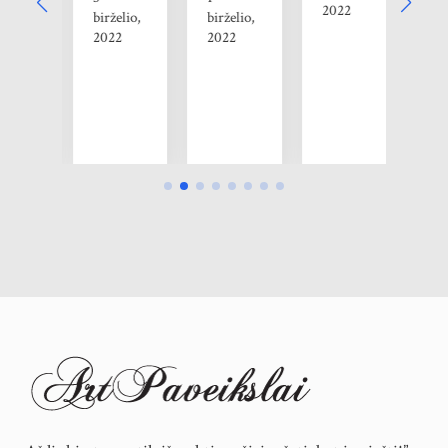
p
2022
ičio,
birželio,
birželio,
3
2022
2022
22
ru
20