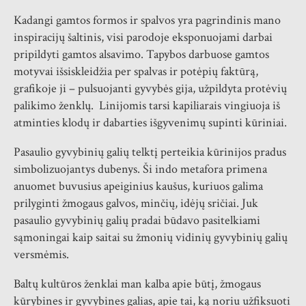
Kadangi gamtos formos ir spalvos yra pagrindinis mano
inspiracijų šaltinis, visi parodoje eksponuojami darbai
pripildyti gamtos alsavimo. Tapybos darbuose gamtos
motyvai išsiskleidžia per spalvas ir potėpių faktūrą,
grafikoje ji – pulsuojanti gyvybės gija, užpildyta protėvių
palikimo ženklų. Linijomis tarsi kapiliarais vingiuoja iš
atminties klodų ir dabarties išgyvenimų supinti kūriniai.
Pasaulio gyvybinių galių telktį perteikia kūrinijos pradus
simbolizuojantys dubenys. Ši indo metafora primena
anuomet buvusius apeiginius kaušus, kuriuos galima
prilyginti žmogaus galvos, minčių, idėjų sričiai. Juk
pasaulio gyvybinių galių pradai būdavo pasitelkiami
sąmoningai kaip saitai su žmonių vidinių gyvybinių galių
versmėmis.
Baltų kultūros ženklai man kalba apie būtį, žmogaus
kūrybines ir gyvybines galias, apie tai, ką noriu užfiksuoti