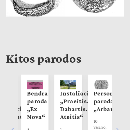
Kitos parodos
ndra
Bendra
Instaliacija
Personalinė
B
roda
paroda
„Praeitis.
paroda
p
ja.
aslapties
„Ex
Dabartis.
„Arbareto“
„
9
ieškant“
Nova“
Ateitis“
P
10
ž
vasario,
3
1