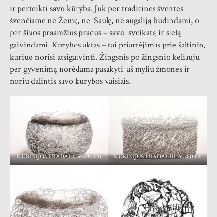
ir perteikti savo kūryba. Juk per tradicines šventes
švenčiame ne Žemę, ne Saulę, ne augaliją budindami, o
per šiuos praamžius pradus – savo sveikatą ir sielą
gaivindami. Kūrybos aktas – tai priartėjimas prie šaltinio,
kuriuo norisi atsigaivinti. Žingsnis po žingsnio keliauju
per gyvenimą norėdama pasakyti: aš myliu žmones ir
noriu dalintis savo kūrybos vaisiais.
KŪRINIJOS PRADAI-I. 60×80 cm
KŪRINIJOS PRADAI-III. 60×80 cm