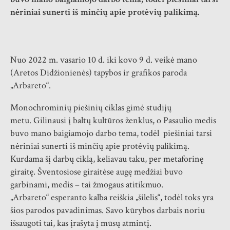
nėriniai sunerti iš minčių apie protėvių palikimą.
Nuo 2022 m. vasario 10 d. iki kovo 9 d. veikė mano
(Aretos Didžionienės) tapybos ir grafikos paroda
„Arbareto“.
Monochrominių piešinių ciklas gimė studijų
metu. Gilinausi į baltų kultūros ženklus, o Pasaulio medis
buvo mano baigiamojo darbo tema, todėl piešiniai tarsi
nėriniai sunerti iš minčių apie protėvių palikimą.
Kurdama šį darbų ciklą, keliavau taku, per metaforinę
giraitę. Šventosiose giraitėse augę medžiai buvo
garbinami, medis – tai žmogaus atitikmuo.
„Arbareto“ esperanto kalba reiškia „šilelis“, todėl toks yra
šios parodos pavadinimas. Savo kūrybos darbais noriu
išsaugoti tai, kas įrašyta į mūsų atmintį.