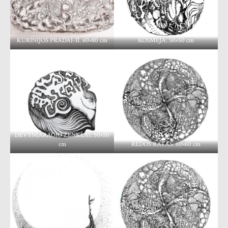
KŪRINIJOS PRADAI-II. 60×80 cm
KOSMĖJA. 50×50 cm
DEVYNIARAGIO ŽENKLAI. 50×50
cm
RĖDOS RATAS. 60×60 cm